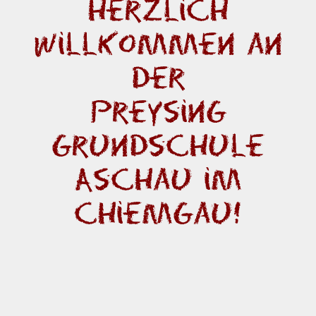
Herzlich
Willkommen an
der
Preysing
Grundschule
Aschau im
Chiemgau!