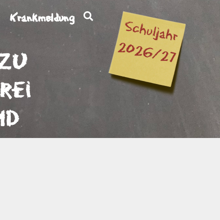
Krankmeldung
 zu
rei
nd