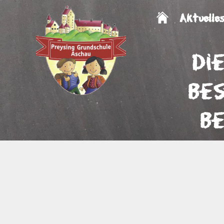
Aktuelle
Di
Be
B