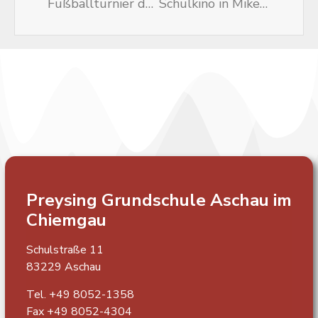
Fußballturnier der Grundschulen im Landkreis
Schulkino in Mikes Kino in Prien
Preysing Grundschule
Aschau im
Chiemgau
Schulstraße 11
83229 Aschau
Tel. +49 8052-1358
Fax +49 8052-4304