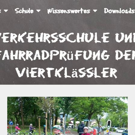
s
Schule
Wissenswertes
Downloads
erkehrsschule un
Fahrradprüfung de
Viertklässler