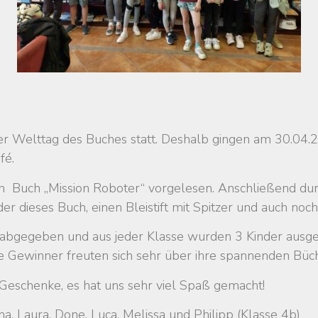
er Welttag des Buches statt. Deshalb gingen am 30.04.2
fé.
 Buch „Mission Roboter“ vorgelesen. Anschließend durf
er dieses Buch, einen Bleistift mit Spitzer und auch no
 abgegeben und aus jeder Klasse wurden 3 Kinder ausgel
Gewinner freuten sich sehr über ihre spannenden Büch
 Geschenke, es hat uns sehr viel Spaß gemacht!
, Laura, Done, Luca, Melissa und Philipp (Klasse 4b)