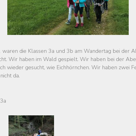
 waren die Klassen 3a und 3b am Wandertag bei der A
ht. Wir haben im Wald gespielt. Wir haben bei der Ab
ch wieder gesucht, wie Eichhörnchen. Wir haben zwei 
nicht da.
 3a