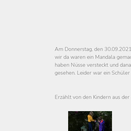
Am Donnerstag, den 30.09.2021
wir da waren ein Mandala gemac
haben Nüsse versteckt und dana
gesehen. Leider war ein Schüler 
Erzählt von den Kindern aus der