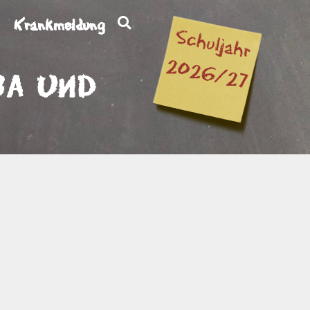
Krankmeldung
3a und