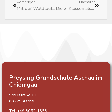
Vorheriger
Nächster
Mit der Waldläuferbande im Wald unterwegs
Die 2. Klassen als Maibaumdiebe unterwegs am 15.05.24
Preysing Grundschule
Aschau im
Chiemgau
Schulstraße 11
83229 Aschau
Tel. +49 8052-1358